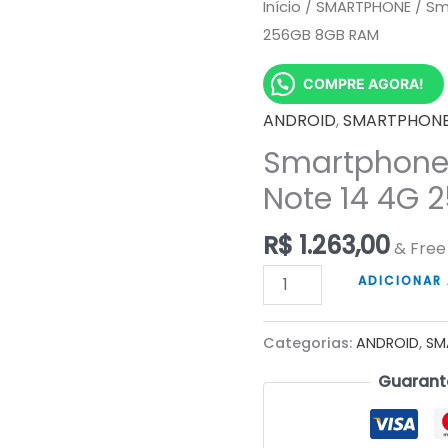
Início
/
SMARTPHONE
/ Sm
256GB 8GB RAM
COMPRE AGORA!
ANDROID
,
SMARTPHON
Smartphone
Note 14 4G 
R$
1.263,00
& Free
Smartphone
ADICIONAR
Xiaomi
Redmi
Categorias:
ANDROID
,
SM
Note
Guarant
14
4G
256GB