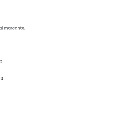
ual marcante
.
13