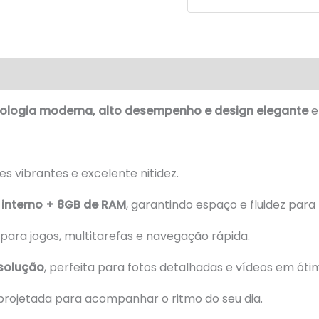
8GB
RAM
quantidade
ologia moderna, alto desempenho e design elegante
e
s vibrantes e excelente nitidez.
interno + 8GB de RAM
, garantindo espaço e fluidez para
l para jogos, multitarefas e navegação rápida.
esolução
, perfeita para fotos detalhadas e vídeos em óti
 projetada para acompanhar o ritmo do seu dia.